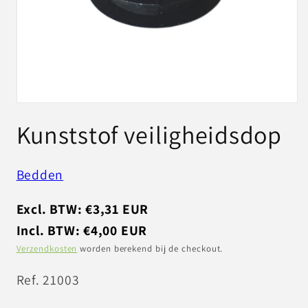
Media
1
Kunststof veiligheidsdop
openen
in
modaal
Bedden
Excl. BTW: €3,31 EUR
Incl. BTW: €4,00 EUR
Verzendkosten
worden berekend bij de checkout.
SKU:
Ref. 21003