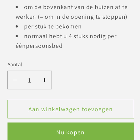
om de bovenkant van de buizen af te
werken (= om in de opening te stoppen)
per stuk te bekomen
normaal hebt u 4 stuks nodig per
éénpersoonsbed
Aantal
Aantal
Aantal
verlagen
verhogen
voor
voor
Kunststof
Kunststof
Aan winkelwagen toevoegen
veiligheidsdop
veiligheidsdop
Nu kopen