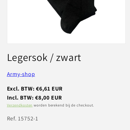
Media
1
Legersok / zwart
openen
in
modaal
Army-shop
Excl. BTW: €6,61 EUR
Incl. BTW: €8,00 EUR
Verzendkosten
worden berekend bij de checkout.
SKU:
Ref. 15752-1