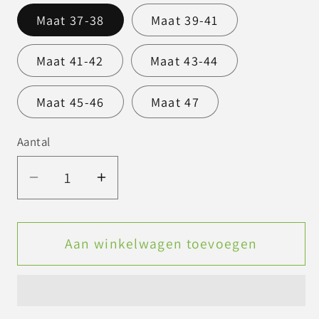
Maat 37-38
Maat 39-41
Maat 41-42
Maat 43-44
Maat 45-46
Maat 47
Aantal
Aantal
Aantal
verlagen
verhogen
voor
voor
Legersok
Legersok
Aan winkelwagen toevoegen
/
/
zwart
zwart